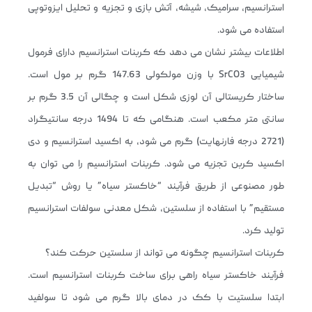
استرانسیم، سرامیک، شیشه، آتش بازی و تجزیه و تحلیل ایزوتوپی
استفاده می شود.
اطلاعات بیشتر نشان می دهد که کربنات استرانسیم دارای فرمول
شیمیایی SrCO3 با وزن مولکولی 147.63 گرم بر مول است.
ساختار کریستالی آن لوزی شکل است و چگالی آن 3.5 گرم بر
سانتی متر مکعب است. هنگامی که تا 1494 درجه سانتیگراد
(2721 درجه فارنهایت) گرم می شود، به اکسید استرانسیم و دی
اکسید کربن تجزیه می شود. کربنات استرانسیم را می توان به
طور مصنوعی از طریق فرآیند “خاکستر سیاه” یا روش “تبدیل
مستقیم” با استفاده از سلستین، شکل معدنی سولفات استرانسیم
تولید کرد.
کربنات استرانسیم چگونه می تواند از سلستین حرکت کند؟
فرآیند خاکستر سیاه راهی برای ساخت کربنات استرانسیم است.
ابتدا سلستیت با کک در دمای بالا گرم می شود تا سولفید