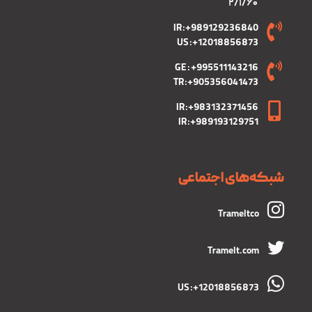
۲/۱/۶۰
IR :+989129236840
US :+12018856873
GE : +995511143216
TR :+905356041473
IR :+983132371456
IR :+989193129751
شبکه‌های اجتماعی
Trameltco
Tramelt.com
US :+12018856873