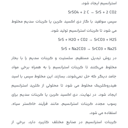
استرانسیم ایجاد شود.
SrSO4 + 2 C → SrS + 2 CO2
سپس سولفید با گاز دی اکسید کربن یا کربنات سدیم مخلوط
می شود تا کربنات استرانسیم تولید شود.
SrS + H2O + CO2 → SrCO3 + H2S
SrS + Na2CO3 → SrCO3 + Na2S
در روش تبدیل مستقیم، سلستیت و کربنات سدیم را با بخار
مخلوط می‌کنند تا کربنات استرانسیم را به همراه برخی مواد
جامد دیگر که حل نمی‌شوند، بسازند. این مخلوط سپس با اسید
هیدروکلریک مخلوط می شود تا محلولی از کلرید استرانسیم
ایجاد شود. در نهایت، دی اکسید کربن یا کربنات سدیم برای
رسوب مجدد کربنات استرانسیم، مانند فرآیند خاکستر سیاه،
استفاده می شود.
کربنات استرانسیم در صنایع مختلف کاربرد دارد. برخی از