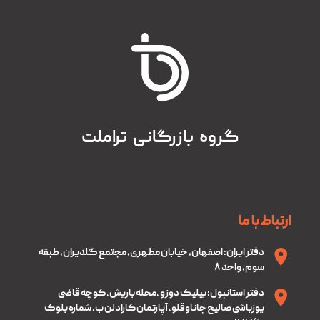
گروه بازرگانی تراملت
ارتباط با ما
دفتر ایران: اصفهان، خیابان مطهری، مجتمع گلدیران، طبقه
سوم، واحد ۸
دفتر استانبول: بیلیک دوزو ،محله باریش، کوچه قاضی
یوزباشی صالیح جاناوقلو، آپارتمان کارادلن ب، شماره بلوک