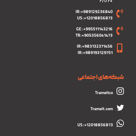
۲/۱/۶۰
IR :+989129236840
US :+12018856873
GE : +995511143216
TR :+905356041473
IR :+983132371456
IR :+989193129751
شبکه‌های اجتماعی
Trameltco
Tramelt.com
US :+12018856873