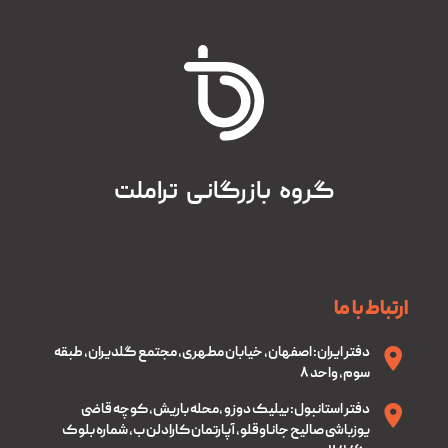
گروه بازرگانی تراملت
ارتباط با ما
دفتر ایران: اصفهان، خیابان مطهری، مجتمع گلدیران، طبقه
سوم، واحد ۸
دفتر استانبول: بیلیک دوزو ،محله باریش، کوچه قاضی
یوزباشی صالیح جاناوقلو، آپارتمان کارادلن ب، شماره بلوک