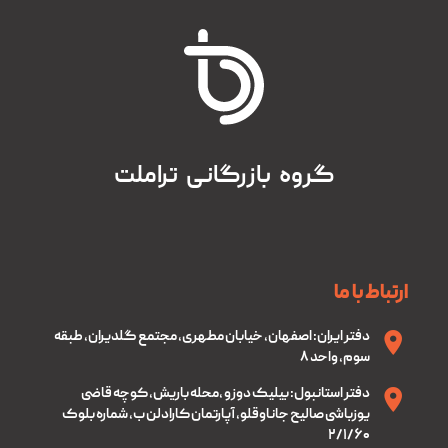
گروه بازرگانی تراملت
ارتباط با ما
دفتر ایران: اصفهان، خیابان مطهری، مجتمع گلدیران، طبقه
سوم، واحد ۸
دفتر استانبول: بیلیک دوزو ،محله باریش، کوچه قاضی
یوزباشی صالیح جاناوقلو، آپارتمان کارادلن ب، شماره بلوک
۲/۱/۶۰