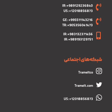
IR :+989129236840
US :+12018856873
GE : +995511143216
TR :+905356041473
IR :+983132371456
IR :+989193129751
شبکه‌های اجتماعی
Trameltco
Tramelt.com
US :+12018856873