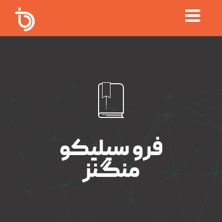
فرو سیلیکو
منگنز